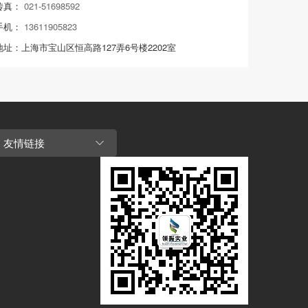
传真：
021-51698592
手机：
13611905823
地址：上海市宝山区恒高路127弄6号楼2202室
友情链接